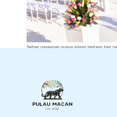
Setiap pasangan punya mimpi tentang hari p
perayaan sederhana tapi penuh makna. Bagi 
menawarkan sesuatu yang sulit ditandingi: se