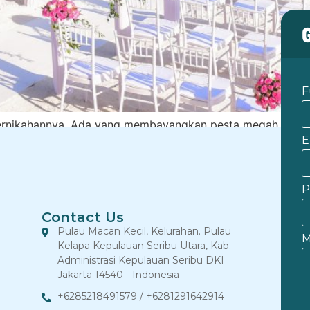
F
ernikahannya. Ada yang membayangkan pesta megah di bal
E
mereka yang mencari suasana intim, alami, dan berbeda da
buah pernikahan di private eco-island, hanya dua jam perjal
P
Contact Us
Pulau Macan Kecil, Kelurahan. Pulau
M
Kelapa Kepulauan Seribu Utara, Kab.
Administrasi Kepulauan Seribu DKI
Jakarta 14540 - Indonesia
+6285218491579 / +6281291642914