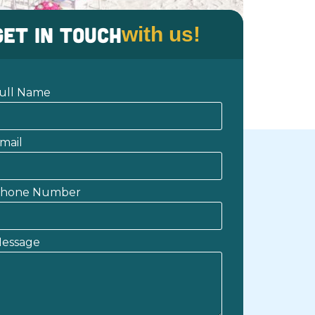
Get in Touch
with us!
ull Name
lroom hotel, ada juga yang menginginkan
mail
ri biasanya, Pulau Macan Eco Lodge
anan dari Jakarta. […]
hone Number
essage