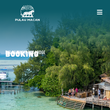
BOOKING
PULAU MACAN ECO LODGE